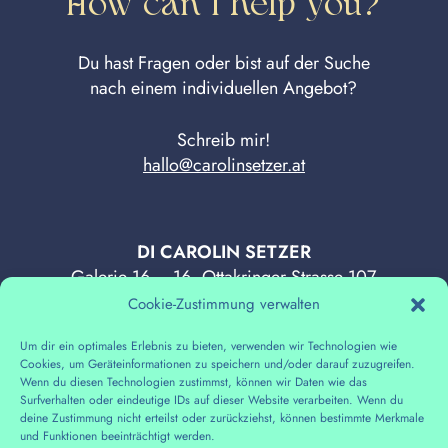
How can I help you?
Du hast Fragen oder bist auf der Suche
nach einem individuellen Angebot?
Schreib mir!
hallo@carolinsetzer.at
DI CAROLIN SETZER
Galerie 16 – 16, Ottakringer Strasse 107
Cookie-Zustimmung verwalten
CONTACT ME
Um dir ein optimales Erlebnis zu bieten, verwenden wir Technologien wie
hallo@carolinsetzer.at
Cookies, um Geräteinformationen zu speichern und/oder darauf zuzugreifen.
Wenn du diesen Technologien zustimmst, können wir Daten wie das
SOCIAL MEDIA
Surfverhalten oder eindeutige IDs auf dieser Website verarbeiten. Wenn du
deine Zustimmung nicht erteilst oder zurückziehst, können bestimmte Merkmale
Follow on Facebook
und Funktionen beeinträchtigt werden.