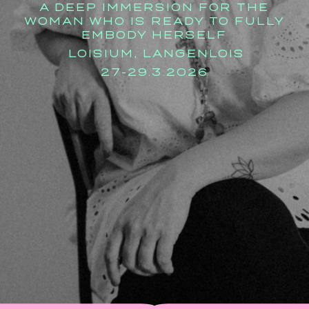
A DEEP IMMERSION FOR THE
WOMAN WHO IS READY TO FULLY
EMBODY HERSELF
LOISIUM, LANGENLOIS
27-29.3.2026